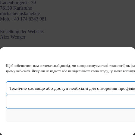
Lauenburgerstr. 39
76139 Karlsruhe
micha bei uskanet.de
Mob. +49 174 6343 981
Erstellung der Website:
Alex Wenger
Щоб забезпечити вам оптимальний досвід, ми використовуємо такі технології, як фай
цьому веб-сайті. Якщо ви не надасте або не відкликаєте свою згоду, це може вплинути
Технічне сховище або доступ необхідні для створення профілі
Copyright © 2026 - тема WordPress від
CreativeThemes