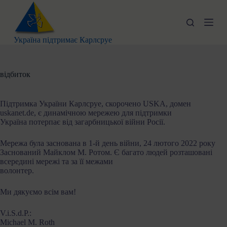
П
е
р
е
Україна підтримає Карлсруе
й
т
и
д
відбиток
о
в
м
Підтримка України Карлсруе, скорочено USKA, домен
і
uskanet.de, є динамічною мережею для підтримки
с
Україна потерпає від загарбницької війни Росії.
т
у
Мережа була заснована в 1-й день війни, 24 лютого 2022 року
Заснований Майклом М. Ротом. Є багато людей розташовані
всередині мережі та за її межами
волонтер.
Ми дякуємо всім вам!
V.i.S.d.P.:
Michael M. Roth