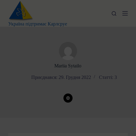
П
е
р
е
Україна підтримає Карлсруе
й
т
и
д
о
в
м
і
Mariia Sytailo
с
т
Приєднався: 29. Грудня 2022
Статті: 3
у